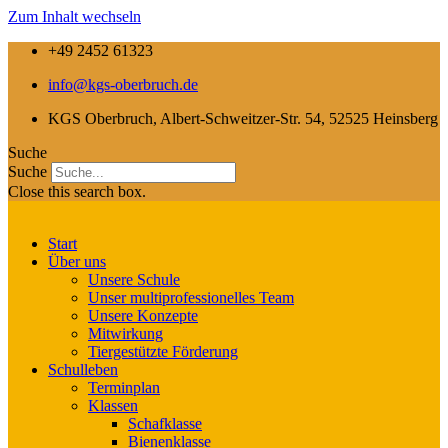
Zum Inhalt wechseln
+49 2452 61323
info@kgs-oberbruch.de
KGS Oberbruch, Albert-Schweitzer-Str. 54, 52525 Heinsberg
Suche
Suche
Close this search box.
Start
Über uns
Unsere Schule
Unser multiprofessionelles Team
Unsere Konzepte
Mitwirkung
Tiergestützte Förderung
Schulleben
Terminplan
Klassen
Schafklasse
Bienenklasse