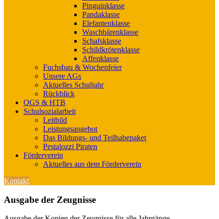
Pinguinklasse
Pandaklasse
Elefantenklasse
Waschbärenklasse
Schafsklasse
Schildkrötenklasse
Affenklasse
Fuchsbau & Wochenfeier
Unsere AGs
Aktuelles Schuljahr
Rückblick
OGS & HTB
Schulsozialarbeit
Leitbild
Leistungsangebot
Das Bildungs- und Teilhabepaket
Pestalozzi Piraten
Förderverein
Aktuelles aus dem Förderverein
Kontakt
Ausgabe der Zeugnisse
Ausgabe der Kopien der Zeugnisse für alle Jahrgänge.