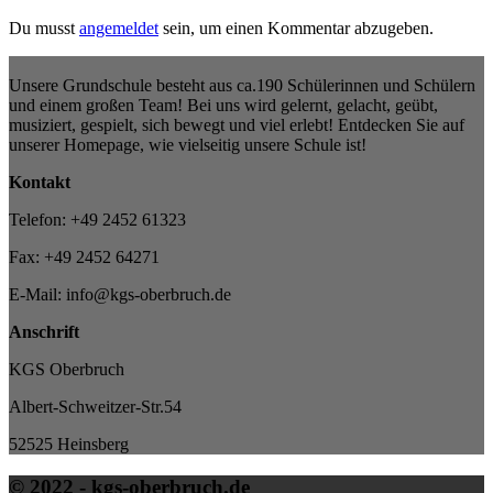
Du musst
angemeldet
sein, um einen Kommentar abzugeben.
Unsere Grundschule besteht aus ca.190 Schülerinnen und Schülern
und einem großen Team! Bei uns wird gelernt, gelacht, geübt,
musiziert, gespielt, sich bewegt und viel erlebt! Entdecken Sie auf
unserer Homepage, wie vielseitig unsere Schule ist!
Kontakt
Telefon: +49 2452 61323
Fax: +49 2452 64271
E-Mail: info@kgs-oberbruch.de
Anschrift
KGS Oberbruch
Albert-Schweitzer-Str.54
52525 Heinsberg
© 2022 - kgs-oberbruch.de