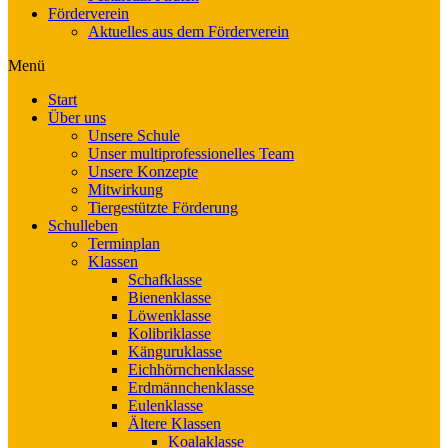
Förderverein
Aktuelles aus dem Förderverein
Menü
Start
Über uns
Unsere Schule
Unser multiprofessionelles Team
Unsere Konzepte
Mitwirkung
Tiergestützte Förderung
Schulleben
Terminplan
Klassen
Schafklasse
Bienenklasse
Löwenklasse
Kolibriklasse
Känguruklasse
Eichhörnchenklasse
Erdmännchenklasse
Eulenklasse
Ältere Klassen
Koalaklasse