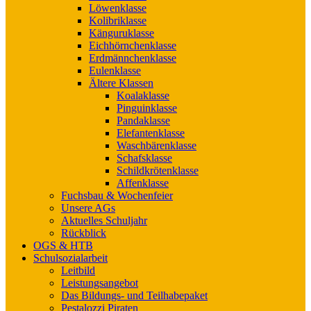
Löwenklasse
Kolibriklasse
Känguruklasse
Eichhörnchenklasse
Erdmännchenklasse
Eulenklasse
Ältere Klassen
Koalaklasse
Pinguinklasse
Pandaklasse
Elefantenklasse
Waschbärenklasse
Schafsklasse
Schildkrötenklasse
Affenklasse
Fuchsbau & Wochenfeier
Unsere AGs
Aktuelles Schuljahr
Rückblick
OGS & HTB
Schulsozialarbeit
Leitbild
Leistungsangebot
Das Bildungs- und Teilhabepaket
Pestalozzi Piraten