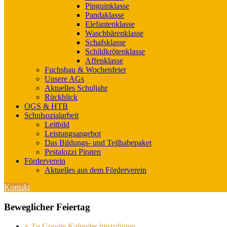
Pinguinklasse
Pandaklasse
Elefantenklasse
Waschbärenklasse
Schafsklasse
Schildkrötenklasse
Affenklasse
Fuchsbau & Wochenfeier
Unsere AGs
Aktuelles Schuljahr
Rückblick
OGS & HTB
Schulsozialarbeit
Leitbild
Leistungsangebot
Das Bildungs- und Teilhabepaket
Pestalozzi Piraten
Förderverein
Aktuelles aus dem Förderverein
Kontakt
Beweglicher Feiertag
+ Zu Google Kalender hinzufügen