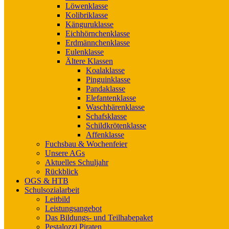
Löwenklasse
Kolibriklasse
Känguruklasse
Eichhörnchenklasse
Erdmännchenklasse
Eulenklasse
Ältere Klassen
Koalaklasse
Pinguinklasse
Pandaklasse
Elefantenklasse
Waschbärenklasse
Schafsklasse
Schildkrötenklasse
Affenklasse
Fuchsbau & Wochenfeier
Unsere AGs
Aktuelles Schuljahr
Rückblick
OGS & HTB
Schulsozialarbeit
Leitbild
Leistungsangebot
Das Bildungs- und Teilhabepaket
Pestalozzi Piraten