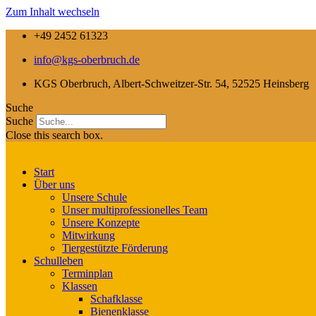
Zum Inhalt wechseln
+49 2452 61323
info@kgs-oberbruch.de
KGS Oberbruch, Albert-Schweitzer-Str. 54, 52525 Heinsberg
Suche
Suche
Close this search box.
Start
Über uns
Unsere Schule
Unser multiprofessionelles Team
Unsere Konzepte
Mitwirkung
Tiergestützte Förderung
Schulleben
Terminplan
Klassen
Schafklasse
Bienenklasse