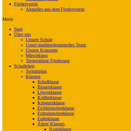
Förderverein
Aktuelles aus dem Förderverein
Menü
Start
Über uns
Unsere Schule
Unser multiprofessionelles Team
Unsere Konzepte
Mitwirkung
Tiergestützte Förderung
Schulleben
Terminplan
Klassen
Schafklasse
Bienenklasse
Löwenklasse
Kolibriklasse
Känguruklasse
Eichhörnchenklasse
Erdmännchenklasse
Eulenklasse
Ältere Klassen
Koalaklasse