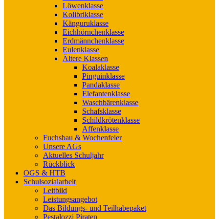
Löwenklasse
Kolibriklasse
Känguruklasse
Eichhörnchenklasse
Erdmännchenklasse
Eulenklasse
Ältere Klassen
Koalaklasse
Pinguinklasse
Pandaklasse
Elefantenklasse
Waschbärenklasse
Schafsklasse
Schildkrötenklasse
Affenklasse
Fuchsbau & Wochenfeier
Unsere AGs
Aktuelles Schuljahr
Rückblick
OGS & HTB
Schulsozialarbeit
Leitbild
Leistungsangebot
Das Bildungs- und Teilhabepaket
Pestalozzi Piraten