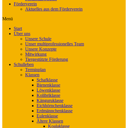
Förderverein
Aktuelles aus dem Förderverein
Menü
Start
Über uns
Unsere Schule
Unser multiprofessionelles Team
Unsere Konzepte
Mitwirkung
Tiergestützte Förderung
Schulleben
Terminplan
Klassen
Schafklasse
Bienenklasse
Löwenklasse
Kolibriklasse
Känguruklasse
Eichhörnchenklasse
Erdmännchenklasse
Eulenklasse
Ältere Klassen
Koalaklasse