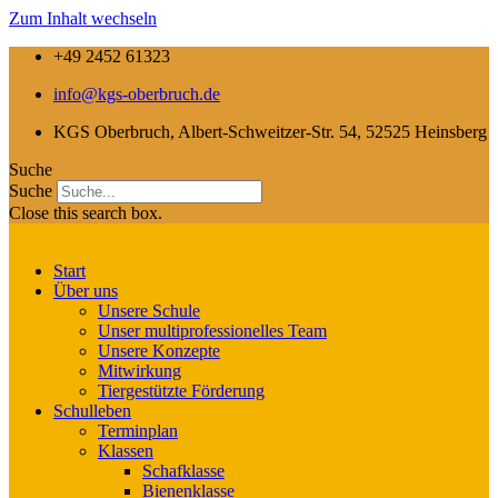
Zum Inhalt wechseln
+49 2452 61323
info@kgs-oberbruch.de
KGS Oberbruch, Albert-Schweitzer-Str. 54, 52525 Heinsberg
Suche
Suche
Close this search box.
Start
Über uns
Unsere Schule
Unser multiprofessionelles Team
Unsere Konzepte
Mitwirkung
Tiergestützte Förderung
Schulleben
Terminplan
Klassen
Schafklasse
Bienenklasse