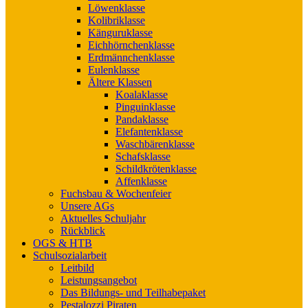
Löwenklasse
Kolibriklasse
Känguruklasse
Eichhörnchenklasse
Erdmännchenklasse
Eulenklasse
Ältere Klassen
Koalaklasse
Pinguinklasse
Pandaklasse
Elefantenklasse
Waschbärenklasse
Schafsklasse
Schildkrötenklasse
Affenklasse
Fuchsbau & Wochenfeier
Unsere AGs
Aktuelles Schuljahr
Rückblick
OGS & HTB
Schulsozialarbeit
Leitbild
Leistungsangebot
Das Bildungs- und Teilhabepaket
Pestalozzi Piraten