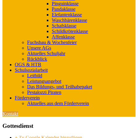
Pinguinklasse
Pandaklasse
Elefantenklasse
Waschbärenklasse
Schafsklasse
Schildkrötenklasse
Affenklasse
Fuchsbau & Wochenfeier
Unsere AGs
Aktuelles Schuljahr
Rückblick
OGS & HTB
Schulsozialarbeit
Leitbild
Leistungsangebot
Das Bildungs- und Teilhabepaket
Pestalozzi Piraten
Förderverein
Aktuelles aus dem Förderverein
Kontakt
Gottesdienst
+ Zu Google Kalender hinzufügen