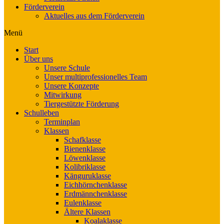
Förderverein
Aktuelles aus dem Förderverein
Menü
Start
Über uns
Unsere Schule
Unser multiprofessionelles Team
Unsere Konzepte
Mitwirkung
Tiergestützte Förderung
Schulleben
Terminplan
Klassen
Schafklasse
Bienenklasse
Löwenklasse
Kolibriklasse
Känguruklasse
Eichhörnchenklasse
Erdmännchenklasse
Eulenklasse
Ältere Klassen
Koalaklasse