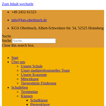
Zum Inhalt wechseln
+49 2452 61323
info@kgs-oberbruch.de
KGS Oberbruch, Albert-Schweitzer-Str. 54, 52525 Heinsberg
Suche
Suche
Close this search box.
Start
Über uns
Unsere Schule
Unser multiprofessionelles Team
Unsere Konzepte
Mitwirkung
Tiergestützte Förderung
Schulleben
Terminplan
Klassen
Schafklasse
Bienenklasse