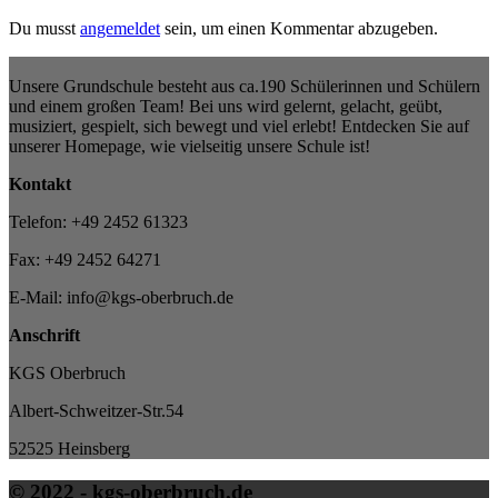
Du musst
angemeldet
sein, um einen Kommentar abzugeben.
Unsere Grundschule besteht aus ca.190 Schülerinnen und Schülern
und einem großen Team! Bei uns wird gelernt, gelacht, geübt,
musiziert, gespielt, sich bewegt und viel erlebt! Entdecken Sie auf
unserer Homepage, wie vielseitig unsere Schule ist!
Kontakt
Telefon: +49 2452 61323
Fax: +49 2452 64271
E-Mail: info@kgs-oberbruch.de
Anschrift
KGS Oberbruch
Albert-Schweitzer-Str.54
52525 Heinsberg
© 2022 - kgs-oberbruch.de