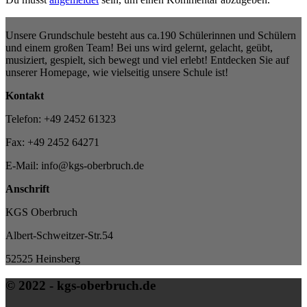
Unsere Grundschule besteht aus ca.190 Schülerinnen und Schülern
und einem großen Team! Bei uns wird gelernt, gelacht, geübt,
musiziert, gespielt, sich bewegt und viel erlebt! Entdecken Sie auf
unserer Homepage, wie vielseitig unsere Schule ist!
Kontakt
Telefon: +49 2452 61323
Fax: +49 2452 64271
E-Mail: info@kgs-oberbruch.de
Anschrift
KGS Oberbruch
Albert-Schweitzer-Str.54
52525 Heinsberg
© 2022 - kgs-oberbruch.de