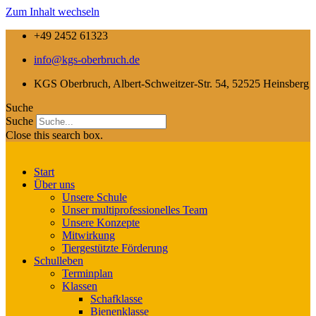
Zum Inhalt wechseln
+49 2452 61323
info@kgs-oberbruch.de
KGS Oberbruch, Albert-Schweitzer-Str. 54, 52525 Heinsberg
Suche
Suche
Close this search box.
Start
Über uns
Unsere Schule
Unser multiprofessionelles Team
Unsere Konzepte
Mitwirkung
Tiergestützte Förderung
Schulleben
Terminplan
Klassen
Schafklasse
Bienenklasse