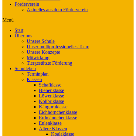
Förderverein
Aktuelles aus dem Förderverein
Menü
Start
Über uns
Unsere Schule
Unser multiprofessionelles Team
Unsere Konzepte
Mitwirkung
Tiergestützte Förderung
Schulleben
Terminplan
Klassen
Schafklasse
Bienenklasse
Löwenklasse
Kolibriklasse
Känguruklasse
Eichhörnchenklasse
Erdmännchenklasse
Eulenklasse
Ältere Klassen
Koalaklasse