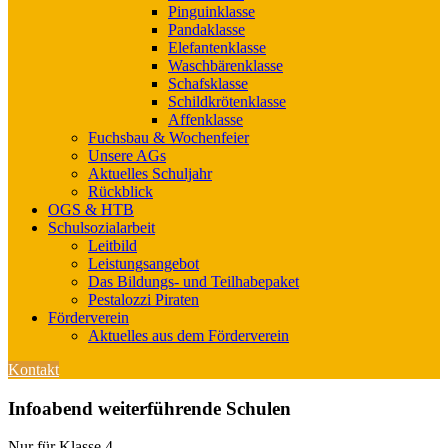
Pinguinklasse
Pandaklasse
Elefantenklasse
Waschbärenklasse
Schafsklasse
Schildkrötenklasse
Affenklasse
Fuchsbau & Wochenfeier
Unsere AGs
Aktuelles Schuljahr
Rückblick
OGS & HTB
Schulsozialarbeit
Leitbild
Leistungsangebot
Das Bildungs- und Teilhabepaket
Pestalozzi Piraten
Förderverein
Aktuelles aus dem Förderverein
Kontakt
Infoabend weiterführende Schulen
Nur für Klasse 4