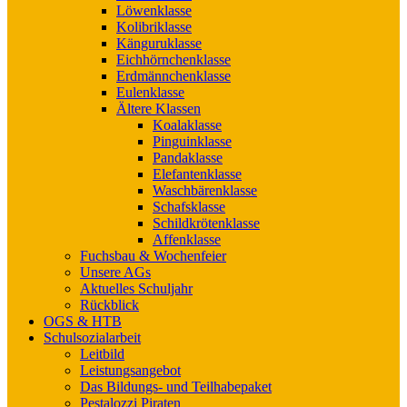
Löwenklasse
Kolibriklasse
Känguruklasse
Eichhörnchenklasse
Erdmännchenklasse
Eulenklasse
Ältere Klassen
Koalaklasse
Pinguinklasse
Pandaklasse
Elefantenklasse
Waschbärenklasse
Schafsklasse
Schildkrötenklasse
Affenklasse
Fuchsbau & Wochenfeier
Unsere AGs
Aktuelles Schuljahr
Rückblick
OGS & HTB
Schulsozialarbeit
Leitbild
Leistungsangebot
Das Bildungs- und Teilhabepaket
Pestalozzi Piraten