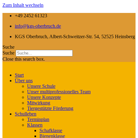
Zum Inhalt wechseln
+49 2452 61323
info@kgs-oberbruch.de
KGS Oberbruch, Albert-Schweitzer-Str. 54, 52525 Heinsberg
Suche
Suche
Close this search box.
Start
Über uns
Unsere Schule
Unser multiprofessionelles Team
Unsere Konzepte
Mitwirkung
Tiergestützte Förderung
Schulleben
Terminplan
Klassen
Schafklasse
Bienenklasse