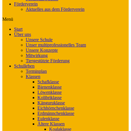
Förderverein
Aktuelles aus dem Förderverein
Menü
Start
Über uns
Unsere Schule
Unser multiprofessionelles Team
Unsere Konzepte
Mitwirkung
Tiergestützte Förderung
Schulleben
Terminplan
Klassen
Schafklasse
Bienenklasse
Löwenklasse
Kolibriklasse
Känguruklasse
Eichhörnchenklasse
Erdmännchenklasse
Eulenklasse
Ältere Klassen
Koalaklasse