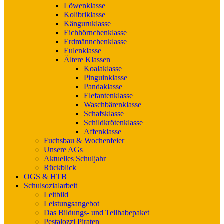
Löwenklasse
Kolibriklasse
Känguruklasse
Eichhörnchenklasse
Erdmännchenklasse
Eulenklasse
Ältere Klassen
Koalaklasse
Pinguinklasse
Pandaklasse
Elefantenklasse
Waschbärenklasse
Schafsklasse
Schildkrötenklasse
Affenklasse
Fuchsbau & Wochenfeier
Unsere AGs
Aktuelles Schuljahr
Rückblick
OGS & HTB
Schulsozialarbeit
Leitbild
Leistungsangebot
Das Bildungs- und Teilhabepaket
Pestalozzi Piraten