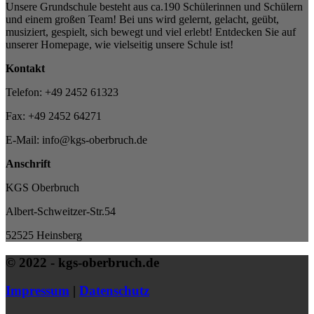
Unsere Grundschule besteht aus ca.190 Schülerinnen und Schülern
und einem großen Team! Bei uns wird gelernt, gelacht, geübt,
musiziert, gespielt, sich bewegt und viel erlebt! Entdecken Sie auf
unserer Homepage, wie vielseitig unsere Schule ist!
Kontakt
Telefon: +49 2452 61323
Fax: +49 2452 64271
E-Mail: info@kgs-oberbruch.de
Anschrift
KGS Oberbruch
Albert-Schweitzer-Str.54
52525 Heinsberg
© 2022 - kgs-oberbruch.de
Impressum
|
Datenschutz