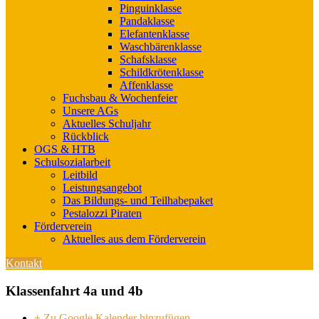
Pinguinklasse
Pandaklasse
Elefantenklasse
Waschbärenklasse
Schafsklasse
Schildkrötenklasse
Affenklasse
Fuchsbau & Wochenfeier
Unsere AGs
Aktuelles Schuljahr
Rückblick
OGS & HTB
Schulsozialarbeit
Leitbild
Leistungsangebot
Das Bildungs- und Teilhabepaket
Pestalozzi Piraten
Förderverein
Aktuelles aus dem Förderverein
Kontakt
Klassenfahrt 4a und 4b
+ Zu Google Kalender hinzufügen