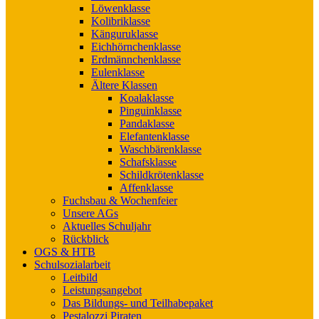
Löwenklasse
Kolibriklasse
Känguruklasse
Eichhörnchenklasse
Erdmännchenklasse
Eulenklasse
Ältere Klassen
Koalaklasse
Pinguinklasse
Pandaklasse
Elefantenklasse
Waschbärenklasse
Schafsklasse
Schildkrötenklasse
Affenklasse
Fuchsbau & Wochenfeier
Unsere AGs
Aktuelles Schuljahr
Rückblick
OGS & HTB
Schulsozialarbeit
Leitbild
Leistungsangebot
Das Bildungs- und Teilhabepaket
Pestalozzi Piraten