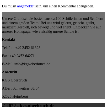
Du musst
angemeldet
sein, um einen Kommentar abzugeben.
Unsere Grundschule besteht aus ca.190 Schülerinnen und Schülern
und einem großen Team! Bei uns wird gelernt, gelacht, geübt,
musiziert, gespielt, sich bewegt und viel erlebt! Entdecken Sie auf
unserer Homepage, wie vielseitig unsere Schule ist!
Kontakt
Telefon: +49 2452 61323
Fax: +49 2452 64271
E-Mail: info@kgs-oberbruch.de
Anschrift
KGS Oberbruch
Albert-Schweitzer-Str.54
52525 Heinsberg
© 2022 - kgs-oberbruch.de