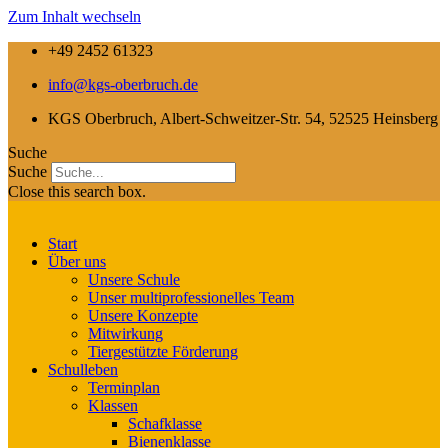
Zum Inhalt wechseln
+49 2452 61323
info@kgs-oberbruch.de
KGS Oberbruch, Albert-Schweitzer-Str. 54, 52525 Heinsberg
Suche
Suche
Close this search box.
Start
Über uns
Unsere Schule
Unser multiprofessionelles Team
Unsere Konzepte
Mitwirkung
Tiergestützte Förderung
Schulleben
Terminplan
Klassen
Schafklasse
Bienenklasse