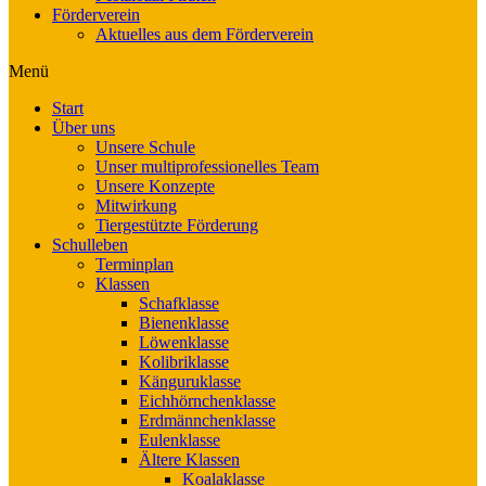
Förderverein
Aktuelles aus dem Förderverein
Menü
Start
Über uns
Unsere Schule
Unser multiprofessionelles Team
Unsere Konzepte
Mitwirkung
Tiergestützte Förderung
Schulleben
Terminplan
Klassen
Schafklasse
Bienenklasse
Löwenklasse
Kolibriklasse
Känguruklasse
Eichhörnchenklasse
Erdmännchenklasse
Eulenklasse
Ältere Klassen
Koalaklasse