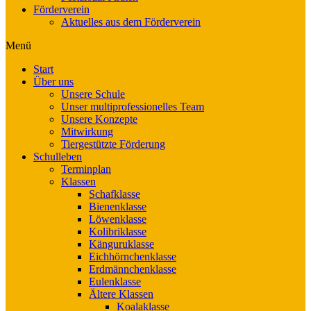
Förderverein
Aktuelles aus dem Förderverein
Menü
Start
Über uns
Unsere Schule
Unser multiprofessionelles Team
Unsere Konzepte
Mitwirkung
Tiergestützte Förderung
Schulleben
Terminplan
Klassen
Schafklasse
Bienenklasse
Löwenklasse
Kolibriklasse
Känguruklasse
Eichhörnchenklasse
Erdmännchenklasse
Eulenklasse
Ältere Klassen
Koalaklasse