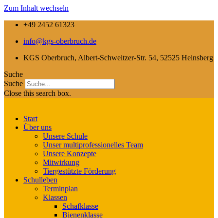
Zum Inhalt wechseln
+49 2452 61323
info@kgs-oberbruch.de
KGS Oberbruch, Albert-Schweitzer-Str. 54, 52525 Heinsberg
Suche
Suche
Close this search box.
Start
Über uns
Unsere Schule
Unser multiprofessionelles Team
Unsere Konzepte
Mitwirkung
Tiergestützte Förderung
Schulleben
Terminplan
Klassen
Schafklasse
Bienenklasse