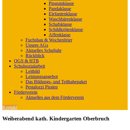
Pinguinklasse
Pandaklasse
Elefantenklasse
Waschbärenklasse
Schafsklasse
Schildkrötenklasse
Affenklasse
Fuchsbau & Wochenfeier
Unsere AGs
Aktuelles Schuljahr
Rückblick
OGS & HTB
Schulsozialarbeit
Leitbild
Leistungsangebot
Das Bildungs- und Teilhabepaket
Pestalozzi Piraten
Förderverein
Aktuelles aus dem Förderverein
Kontakt
Weiberabend kath. Kindergarten Oberbruch