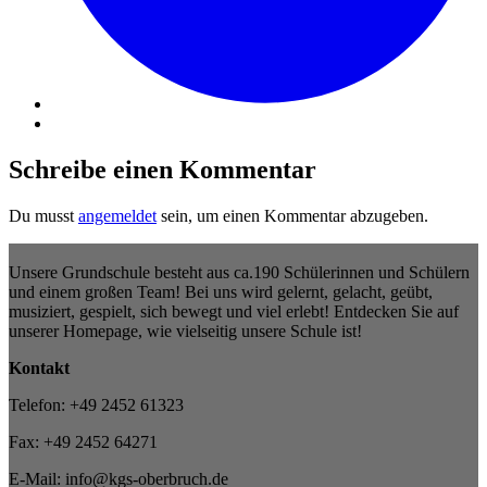
Schreibe einen Kommentar
Du musst
angemeldet
sein, um einen Kommentar abzugeben.
Unsere Grundschule besteht aus ca.190 Schülerinnen und Schülern
und einem großen Team! Bei uns wird gelernt, gelacht, geübt,
musiziert, gespielt, sich bewegt und viel erlebt! Entdecken Sie auf
unserer Homepage, wie vielseitig unsere Schule ist!
Kontakt
Telefon: +49 2452 61323
Fax: +49 2452 64271
E-Mail: info@kgs-oberbruch.de