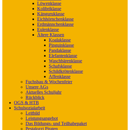
Löwenklasse
Kolibriklasse
Känguruklasse
Eichhörnchenklasse
Erdmännchenklasse
Eulenklasse
Ältere Klassen
Koalaklasse
Pinguinklasse
Pandaklasse
Elefantenklasse
Waschbärenklasse
Schafsklasse
Schildkrötenklasse
Affenklasse
Fuchsbau & Wochenfeier
Unsere AGs
Aktuelles Schuljahr
Rückblick
OGS & HTB
Schulsozialarbeit
Leitbild
Leistungsangebot
Das Bildungs- und Teilhabepaket
Pestalozzi Piraten