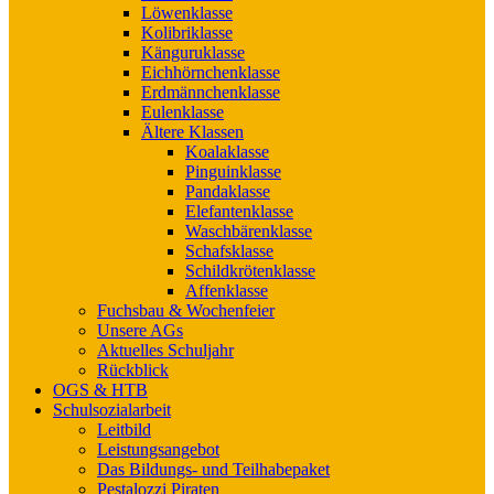
Löwenklasse
Kolibriklasse
Känguruklasse
Eichhörnchenklasse
Erdmännchenklasse
Eulenklasse
Ältere Klassen
Koalaklasse
Pinguinklasse
Pandaklasse
Elefantenklasse
Waschbärenklasse
Schafsklasse
Schildkrötenklasse
Affenklasse
Fuchsbau & Wochenfeier
Unsere AGs
Aktuelles Schuljahr
Rückblick
OGS & HTB
Schulsozialarbeit
Leitbild
Leistungsangebot
Das Bildungs- und Teilhabepaket
Pestalozzi Piraten