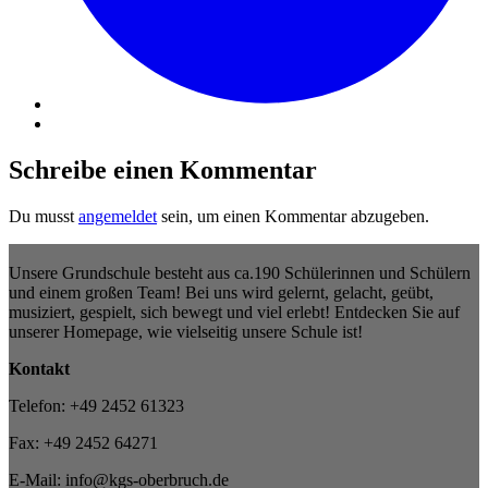
Schreibe einen Kommentar
Du musst
angemeldet
sein, um einen Kommentar abzugeben.
Unsere Grundschule besteht aus ca.190 Schülerinnen und Schülern
und einem großen Team! Bei uns wird gelernt, gelacht, geübt,
musiziert, gespielt, sich bewegt und viel erlebt! Entdecken Sie auf
unserer Homepage, wie vielseitig unsere Schule ist!
Kontakt
Telefon: +49 2452 61323
Fax: +49 2452 64271
E-Mail: info@kgs-oberbruch.de