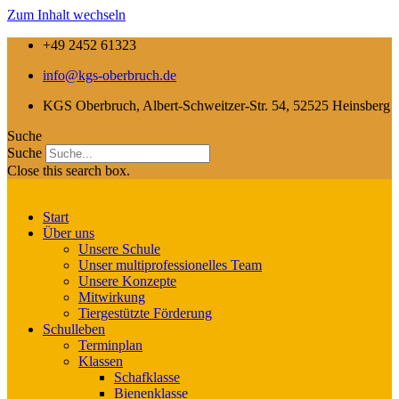
Zum Inhalt wechseln
+49 2452 61323
info@kgs-oberbruch.de
KGS Oberbruch, Albert-Schweitzer-Str. 54, 52525 Heinsberg
Suche
Suche
Close this search box.
Start
Über uns
Unsere Schule
Unser multiprofessionelles Team
Unsere Konzepte
Mitwirkung
Tiergestützte Förderung
Schulleben
Terminplan
Klassen
Schafklasse
Bienenklasse