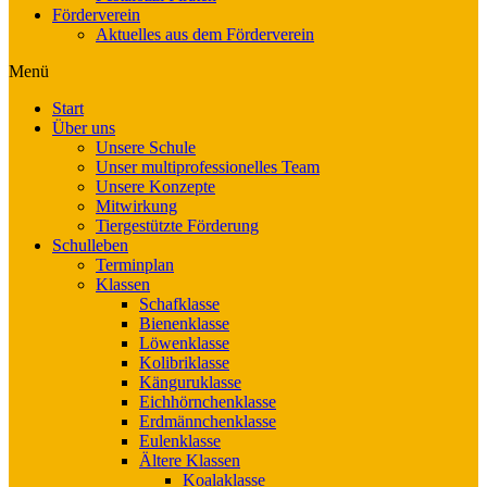
Förderverein
Aktuelles aus dem Förderverein
Menü
Start
Über uns
Unsere Schule
Unser multiprofessionelles Team
Unsere Konzepte
Mitwirkung
Tiergestützte Förderung
Schulleben
Terminplan
Klassen
Schafklasse
Bienenklasse
Löwenklasse
Kolibriklasse
Känguruklasse
Eichhörnchenklasse
Erdmännchenklasse
Eulenklasse
Ältere Klassen
Koalaklasse