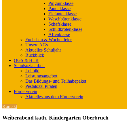
Pinguinklasse
Pandaklasse
Elefantenklasse
Waschbärenklasse
Schafsklasse
Schildkrötenklasse
Affenklasse
Fuchsbau & Wochenfeier
Unsere AGs
Aktuelles Schuljahr
Rückblick
OGS & HTB
Schulsozialarbeit
Leitbild
Leistungsangebot
Das Bildungs- und Teilhabepaket
Pestalozzi Piraten
Förderverein
Aktuelles aus dem Förderverein
Kontakt
Weiberabend kath. Kindergarten Oberbruch