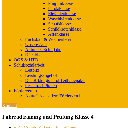
Pinguinklasse
Pandaklasse
Elefantenklasse
Waschbärenklasse
Schafsklasse
Schildkrötenklasse
Affenklasse
Fuchsbau & Wochenfeier
Unsere AGs
Aktuelles Schuljahr
Rückblick
OGS & HTB
Schulsozialarbeit
Leitbild
Leistungsangebot
Das Bildungs- und Teilhabepaket
Pestalozzi Piraten
Förderverein
Aktuelles aus dem Förderverein
Kontakt
Fahrradtraining und Prüfung Klasse 4
+ Zu Google Kalender hinzufügen