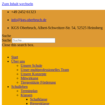
Zum Inhalt wechseln
+49 2452 61323
info@kgs-oberbruch.de
KGS Oberbruch, Albert-Schweitzer-Str. 54, 52525 Heinsberg
Suche
Suche
Close this search box.
Start
Über uns
Unsere Schule
Unser multiprofessionelles Team
Unsere Konzepte
Mitwirkung
Tiergestützte Förderung
Schulleben
Terminplan
Klassen
Schafklasse
Bienenklasse