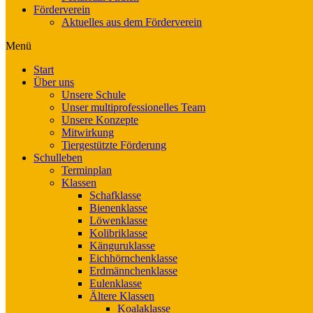
Förderverein
Aktuelles aus dem Förderverein
Menü
Start
Über uns
Unsere Schule
Unser multiprofessionelles Team
Unsere Konzepte
Mitwirkung
Tiergestützte Förderung
Schulleben
Terminplan
Klassen
Schafklasse
Bienenklasse
Löwenklasse
Kolibriklasse
Känguruklasse
Eichhörnchenklasse
Erdmännchenklasse
Eulenklasse
Ältere Klassen
Koalaklasse