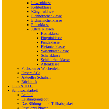
Löwenklasse
Kolibriklasse
Känguruklasse
Eichhörnchenklasse
Erdmännchenklasse
Eulenklasse
Ältere Klassen
Koalaklasse
Pinguinklasse
Pandaklasse
Elefantenklasse
Waschbärenklasse
Schafsklasse
Schildkrötenklasse
Affenklasse
Fuchsbau & Wochenfeier
Unsere AGs
Aktuelles Schuljahr
Rückblick
OGS & HTB
Schulsozialarbeit
Leitbild
Leistungsangebot
Das Bildungs- und Teilhabepaket
Pestalozzi Piraten