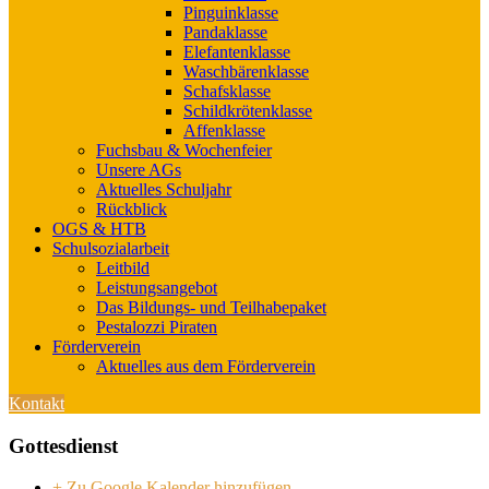
Pinguinklasse
Pandaklasse
Elefantenklasse
Waschbärenklasse
Schafsklasse
Schildkrötenklasse
Affenklasse
Fuchsbau & Wochenfeier
Unsere AGs
Aktuelles Schuljahr
Rückblick
OGS & HTB
Schulsozialarbeit
Leitbild
Leistungsangebot
Das Bildungs- und Teilhabepaket
Pestalozzi Piraten
Förderverein
Aktuelles aus dem Förderverein
Kontakt
Gottesdienst
+ Zu Google Kalender hinzufügen