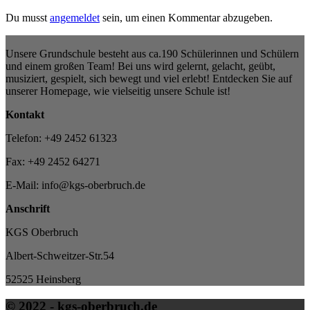
Du musst
angemeldet
sein, um einen Kommentar abzugeben.
Unsere Grundschule besteht aus ca.190 Schülerinnen und Schülern
und einem großen Team! Bei uns wird gelernt, gelacht, geübt,
musiziert, gespielt, sich bewegt und viel erlebt! Entdecken Sie auf
unserer Homepage, wie vielseitig unsere Schule ist!
Kontakt
Telefon: +49 2452 61323
Fax: +49 2452 64271
E-Mail: info@kgs-oberbruch.de
Anschrift
KGS Oberbruch
Albert-Schweitzer-Str.54
52525 Heinsberg
© 2022 - kgs-oberbruch.de