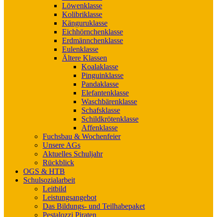
Löwenklasse
Kolibriklasse
Känguruklasse
Eichhörnchenklasse
Erdmännchenklasse
Eulenklasse
Ältere Klassen
Koalaklasse
Pinguinklasse
Pandaklasse
Elefantenklasse
Waschbärenklasse
Schafsklasse
Schildkrötenklasse
Affenklasse
Fuchsbau & Wochenfeier
Unsere AGs
Aktuelles Schuljahr
Rückblick
OGS & HTB
Schulsozialarbeit
Leitbild
Leistungsangebot
Das Bildungs- und Teilhabepaket
Pestalozzi Piraten