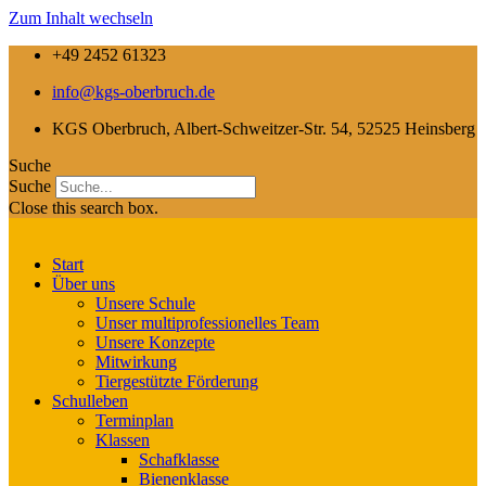
Zum Inhalt wechseln
+49 2452 61323
info@kgs-oberbruch.de
KGS Oberbruch, Albert-Schweitzer-Str. 54, 52525 Heinsberg
Suche
Suche
Close this search box.
Start
Über uns
Unsere Schule
Unser multiprofessionelles Team
Unsere Konzepte
Mitwirkung
Tiergestützte Förderung
Schulleben
Terminplan
Klassen
Schafklasse
Bienenklasse