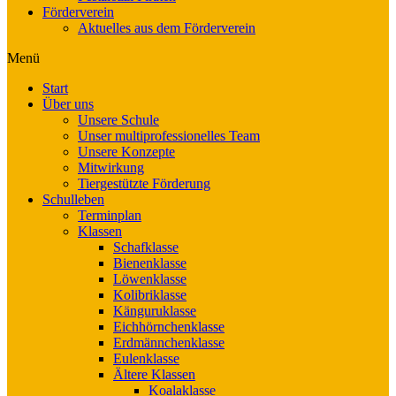
Förderverein
Aktuelles aus dem Förderverein
Menü
Start
Über uns
Unsere Schule
Unser multiprofessionelles Team
Unsere Konzepte
Mitwirkung
Tiergestützte Förderung
Schulleben
Terminplan
Klassen
Schafklasse
Bienenklasse
Löwenklasse
Kolibriklasse
Känguruklasse
Eichhörnchenklasse
Erdmännchenklasse
Eulenklasse
Ältere Klassen
Koalaklasse