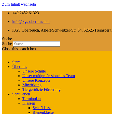
Zum Inhalt wechseln
+49 2452 61323
info@kgs-oberbruch.de
KGS Oberbruch, Albert-Schweitzer-Str. 54, 52525 Heinsberg
Suche
Suche
Close this search box.
Start
Über uns
Unsere Schule
Unser multiprofessionelles Team
Unsere Konzepte
Mitwirkung
Tiergestützte Förderung
Schulleben
Terminplan
Klassen
Schafklasse
Bienenklasse