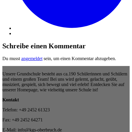
Schreibe einen Kommentar
Du musst
angemeldet
sein, um einen Kommentar abzugeben.
Unsere Grundschule besteht aus ca.190 Schülerinnen und Schülern
und einem großen Team! Bei uns wird gelernt, gelacht, geübt,
musiziert, gespielt, sich bewegt und viel erlebt! Entdecken Sie auf
unserer Homepage, wie vielseitig unsere Schule ist!
Kontakt
Telefon: +49 2452 61323
Fax: +49 2452 64271
E-Mail: info@kgs-oberbruch.de