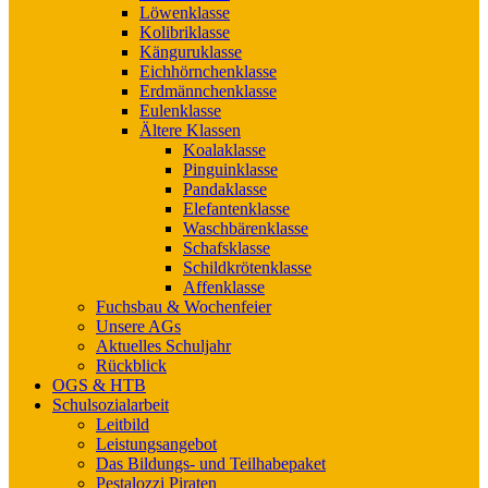
Löwenklasse
Kolibriklasse
Känguruklasse
Eichhörnchenklasse
Erdmännchenklasse
Eulenklasse
Ältere Klassen
Koalaklasse
Pinguinklasse
Pandaklasse
Elefantenklasse
Waschbärenklasse
Schafsklasse
Schildkrötenklasse
Affenklasse
Fuchsbau & Wochenfeier
Unsere AGs
Aktuelles Schuljahr
Rückblick
OGS & HTB
Schulsozialarbeit
Leitbild
Leistungsangebot
Das Bildungs- und Teilhabepaket
Pestalozzi Piraten