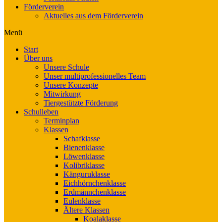
Förderverein
Aktuelles aus dem Förderverein
Menü
Start
Über uns
Unsere Schule
Unser multiprofessionelles Team
Unsere Konzepte
Mitwirkung
Tiergestützte Förderung
Schulleben
Terminplan
Klassen
Schafklasse
Bienenklasse
Löwenklasse
Kolibriklasse
Känguruklasse
Eichhörnchenklasse
Erdmännchenklasse
Eulenklasse
Ältere Klassen
Koalaklasse