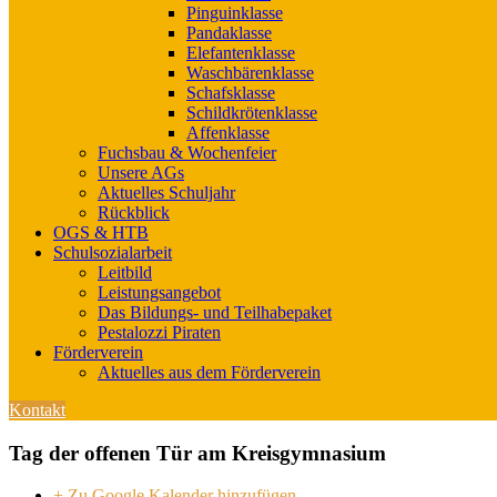
Pinguinklasse
Pandaklasse
Elefantenklasse
Waschbärenklasse
Schafsklasse
Schildkrötenklasse
Affenklasse
Fuchsbau & Wochenfeier
Unsere AGs
Aktuelles Schuljahr
Rückblick
OGS & HTB
Schulsozialarbeit
Leitbild
Leistungsangebot
Das Bildungs- und Teilhabepaket
Pestalozzi Piraten
Förderverein
Aktuelles aus dem Förderverein
Kontakt
Tag der offenen Tür am Kreisgymnasium
+ Zu Google Kalender hinzufügen