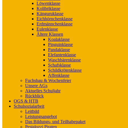
Löwenklasse
Kolibriklasse
Känguruklasse
Eichhörnchenklasse
Erdmännchenklasse
Eulenklasse
Ältere Klassen
Koalaklasse
Pinguinklasse
Pandaklasse
Elefantenklasse
Waschbärenklasse
Schafsklasse
Schildkrötenklasse
Affenklasse
Fuchsbau & Wochenfeier
Unsere AGs
Aktuelles Schuljahr
Rückblick
OGS & HTB
Schulsozialarbeit
Leitbild
Leistungsangebot
Das Bildungs- und Teilhabepaket
Pestalozzi Piraten