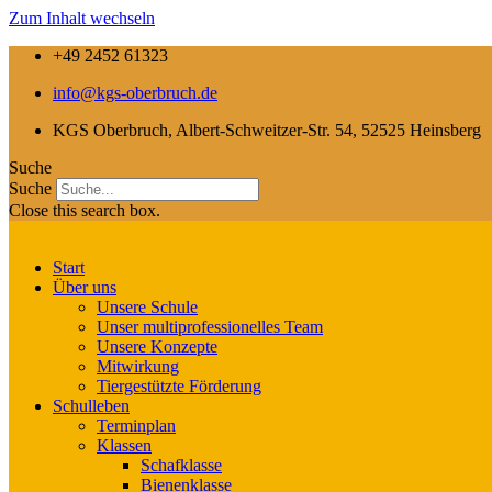
Zum Inhalt wechseln
+49 2452 61323
info@kgs-oberbruch.de
KGS Oberbruch, Albert-Schweitzer-Str. 54, 52525 Heinsberg
Suche
Suche
Close this search box.
Start
Über uns
Unsere Schule
Unser multiprofessionelles Team
Unsere Konzepte
Mitwirkung
Tiergestützte Förderung
Schulleben
Terminplan
Klassen
Schafklasse
Bienenklasse