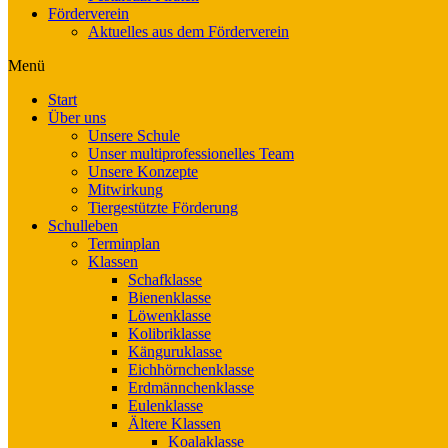
Förderverein
Aktuelles aus dem Förderverein
Menü
Start
Über uns
Unsere Schule
Unser multiprofessionelles Team
Unsere Konzepte
Mitwirkung
Tiergestützte Förderung
Schulleben
Terminplan
Klassen
Schafklasse
Bienenklasse
Löwenklasse
Kolibriklasse
Känguruklasse
Eichhörnchenklasse
Erdmännchenklasse
Eulenklasse
Ältere Klassen
Koalaklasse