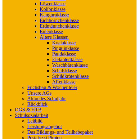
Löwenklasse
Kolibriklasse
Känguruklasse
Eichhörnchenklasse
Erdmännchenklasse
Eulenklasse
Ältere Klassen
Koalaklasse
Pinguinklasse
Pandaklasse
Elefantenklasse
Waschbärenklasse
Schafsklasse
Schildkrötenklasse
Affenklasse
Fuchsbau & Wochenfeier
Unsere AGs
Aktuelles Schuljahr
Rückblick
OGS & HTB
Schulsozialarbeit
Leitbild
Leistungsangebot
Das Bildungs- und Teilhabepaket
Pestalozzi Piraten