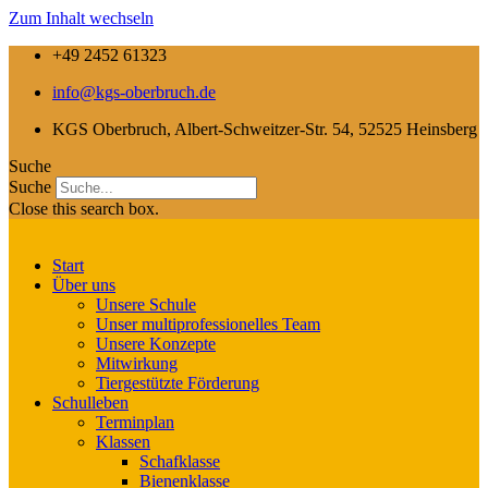
Zum Inhalt wechseln
+49 2452 61323
info@kgs-oberbruch.de
KGS Oberbruch, Albert-Schweitzer-Str. 54, 52525 Heinsberg
Suche
Suche
Close this search box.
Start
Über uns
Unsere Schule
Unser multiprofessionelles Team
Unsere Konzepte
Mitwirkung
Tiergestützte Förderung
Schulleben
Terminplan
Klassen
Schafklasse
Bienenklasse