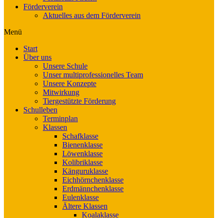
Förderverein
Aktuelles aus dem Förderverein
Menü
Start
Über uns
Unsere Schule
Unser multiprofessionelles Team
Unsere Konzepte
Mitwirkung
Tiergestützte Förderung
Schulleben
Terminplan
Klassen
Schafklasse
Bienenklasse
Löwenklasse
Kolibriklasse
Känguruklasse
Eichhörnchenklasse
Erdmännchenklasse
Eulenklasse
Ältere Klassen
Koalaklasse