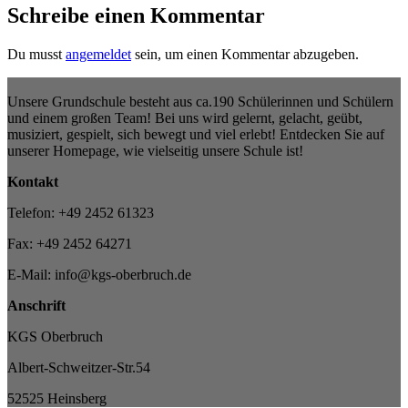
Schreibe einen Kommentar
Du musst
angemeldet
sein, um einen Kommentar abzugeben.
Unsere Grundschule besteht aus ca.190 Schülerinnen und Schülern
und einem großen Team! Bei uns wird gelernt, gelacht, geübt,
musiziert, gespielt, sich bewegt und viel erlebt! Entdecken Sie auf
unserer Homepage, wie vielseitig unsere Schule ist!
Kontakt
Telefon: +49 2452 61323
Fax: +49 2452 64271
E-Mail: info@kgs-oberbruch.de
Anschrift
KGS Oberbruch
Albert-Schweitzer-Str.54
52525 Heinsberg